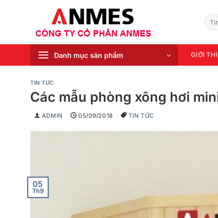
Chuyển
đến
Tìm
kiếm
nội
dung
Danh mục sản phẩm
GIỚI TH
TIN TỨC
Các mẫu phòng xông hơi mini
ADMIN
05/09/2018
TIN TỨC
05
Th9