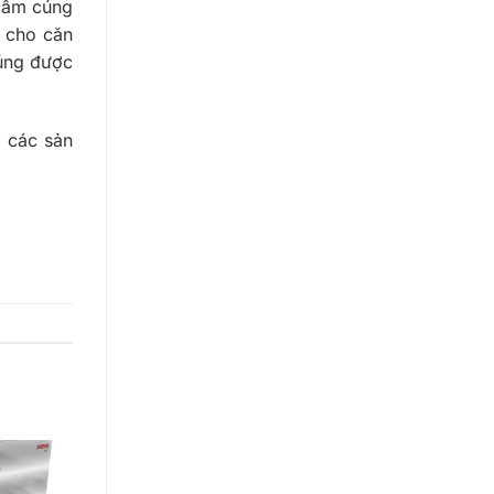
 ấm cúng
ú cho căn
húng được
à các sản