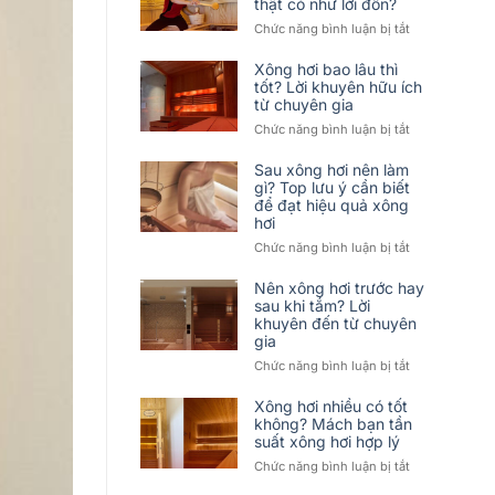
thật có như lời đồn?
ở
Chức năng bình luận bị tắt
Xông
hơi
Xông hơi bao lâu thì
giảm
tốt? Lời khuyên hữu ích
từ chuyên gia
đau
nhức
ở
Chức năng bình luận bị tắt
xương
Xông
khớp?
hơi
Sau xông hơi nên làm
Sự
bao
gì? Top lưu ý cần biết
thật
để đạt hiệu quả xông
lâu
có
hơi
thì
như
tốt?
ở
Chức năng bình luận bị tắt
lời
Lời
Sau
đồn?
khuyên
xông
Nên xông hơi trước hay
hữu
hơi
sau khi tắm? Lời
ích
khuyên đến từ chuyên
nên
từ
gia
làm
chuyên
gì?
ở
Chức năng bình luận bị tắt
gia
Top
Nên
lưu
xông
Xông hơi nhiều có tốt
ý
hơi
không? Mách bạn tần
cần
suất xông hơi hợp lý
trước
biết
hay
ở
Chức năng bình luận bị tắt
để
sau
Xông
đạt