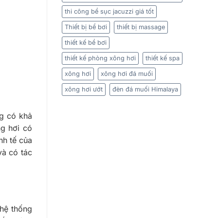
thi công bể sục jacuzzi giá tốt
Thiết bị bể bơi
thiết bị massage
thiết kế bể bơi
thiết kế phòng xông hơi
thiết kế spa
xông hơi
xông hơi đá muối
xông hơi ướt
đèn đá muối Himalaya
ng có khả
ng hơi có
nh tế của
và có tác
hệ thống