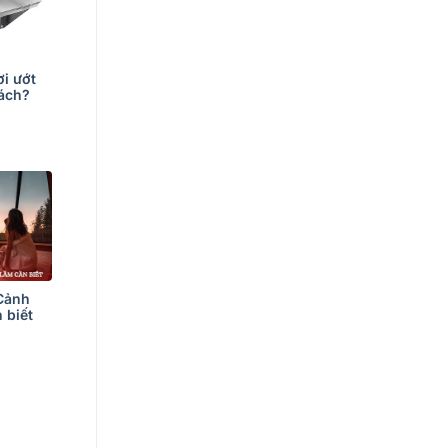
i ướt
cách?
 Cảnh
 biết