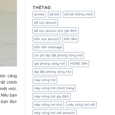
khi
hơi
hiệu
tắm?
nhiều
THẺTAG
quả
Lời
có
xông
khuyên
anmes
bể bơi
bể bơi thông minh
tốt
hơi
đến
không?
từ
bể sục jacuzzi
Mách
chuyên
bạn
bể sục jacuzzi cho gia đình
gia
tần
suất
bồn sục jacuzzi
bồn tắm
xông
hơi
bồn tắm massage
hợp
lý
chi phí lắp đặt phòng xông hơi
giá phòng xông hơi
HOME SPA
lắp đặt phòng xông hơi
được căng
máy xông hơi
ất chính
 mệt mỏi.
máy xông hơi chính hãng
. Nếu bạn
máy xông hơi gia đình
n bạn đọc
máy xông hơi khô
máy xông hơi ướt
máy xông hơi ướt amazon