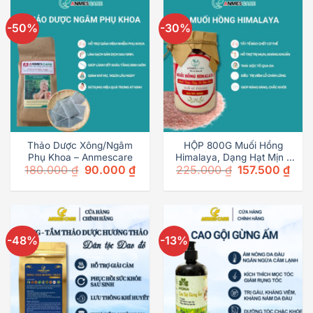
-50%
-30%
Thảo Dược Xông/Ngâm
HỘP 800G Muối Hồng
Phụ Khoa – Anmescare
Himalaya, Dạng Hạt Mịn –
Original
Current
Original
Curr
180.000
₫
90.000
₫
225.000
₫
157.500
₫
Tắm, Tẩy tế bào chết,
price
price
price
price
Ngâm chân – Anmescare
was:
is:
was:
is:
180.000 ₫.
90.000 ₫.
225.000 ₫.
157.5
-48%
-13%