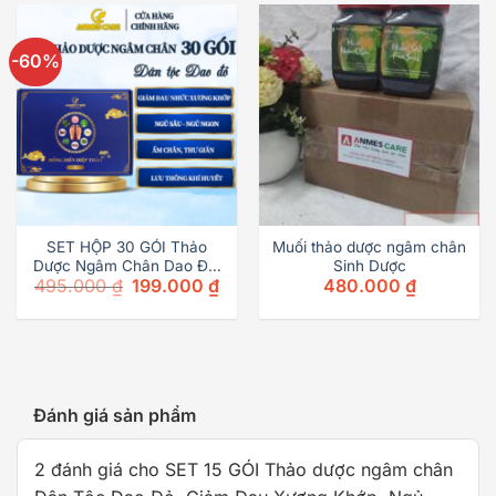
-60%
SET HỘP 30 GÓI Thảo
Muối thảo dược ngâm chân
Dược Ngâm Chân Dao Đỏ,
Sinh Dược
495.000
₫
199.000
₫
480.000
₫
Giảm Đau Nhức Xương
Khớp, Ngủ Ngon
Đánh giá sản phẩm
2 đánh giá cho
SET 15 GÓI Thảo dược ngâm chân