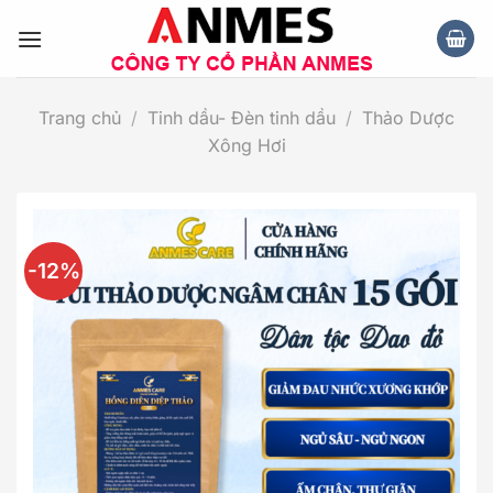
Chuyển
đến
nội
dung
Trang chủ
/
Tinh dầu- Đèn tinh dầu
/
Thảo Dược
Xông Hơi
-12%