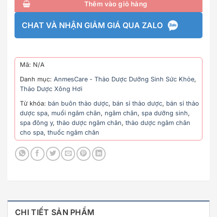
Thêm vào giỏ hàng
CHAT VÀ NHẬN GIẢM GIÁ QUA ZALO
Mã:
N/A
Danh mục:
AnmesCare - Thảo Dược Dưỡng Sinh Sức Khỏe
,
Thảo Dược Xông Hơi
Từ khóa:
bán buôn thảo dược
,
bán sỉ thảo dược
,
bán sỉ thảo
dược spa
,
muối ngâm chân
,
ngâm chân
,
spa dưỡng sinh
,
spa đông y
,
thảo dược ngâm chân
,
thảo dược ngâm chân
cho spa
,
thuốc ngâm chân
CHI TIẾT SẢN PHẨM