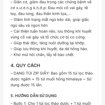
– Giãn cơ, giảm đau trong các chứng bệnh về
cơ x.ư.ơ.n.g k.h.ớ.p: Đau mỏi cổ vai gáy, tê
tay, đau lưng, đau thần kinh tọa,…
– GIảm tình trạng mất ngủ kéo dài, giúp giấc
ngủ sâu và ngon hơn
– Cải thiện tuần hoàn não, lưu thông khí huyết
vùng cổ vai gáy và tổ chức cơ bị co cứng.
– Giúp thải độc, tăng nuôi dưỡng tại khớp.
– Giúp lưu thông khí huyết, da dẻ hồng hào.
– Khử mùi hôi chân, tẩy tế bào chết.
4. QUY CÁCH
– DẠNG TÚI ZIP GIẤY: Bao gồm 15 túi lọc thảo
dược ngâm + 15 túi muối hồng himalaya ~ Sử
dụng được 15 lần.
5. HƯỚNG DẪN SỬ DỤNG
– Bước 1: Cho 1 túi lọc thảo dược + 1 túi muối