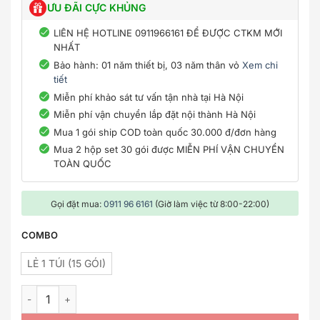
ƯU ĐÃI CỰC KHỦNG
LIÊN HỆ HOTLINE 0911966161 ĐỂ ĐƯỢC CTKM MỚI
NHẤT
Bảo hành: 01 năm thiết bị, 03 năm thân vỏ
Xem chi
tiết
Miễn phí khảo sát tư vấn tận nhà tại Hà Nội
Miễn phí vận chuyển lắp đặt nội thành Hà Nội
Mua 1 gói ship COD toàn quốc 30.000 đ/đơn hàng
Mua 2 hộp set 30 gói được MIỄN PHÍ VẬN CHUYỂN
TOÀN QUỐC
Gọi đặt mua:
0911 96 6161
(Giờ làm việc từ 8:00-22:00)
COMBO
LẺ 1 TÚI (15 GÓI)
SET 15 GÓI Thảo dược ngâm chân Dân Tộc Dao Đỏ, Giảm Đ