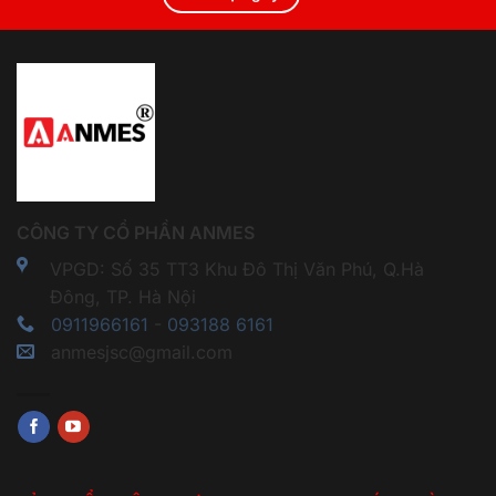
CÔNG TY CỔ PHẦN ANMES
VPGD: Số 35 TT3 Khu Đô Thị Văn Phú, Q.Hà
Đông, TP. Hà Nội
0911966161
-
093188 6161
anmesjsc@gmail.com