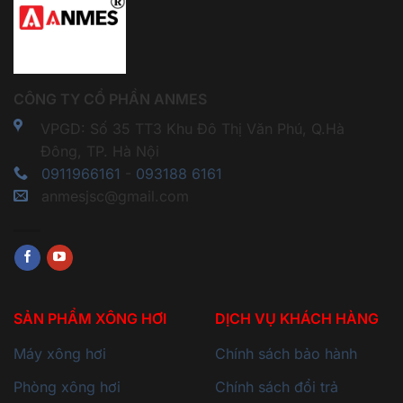
CÔNG TY CỔ PHẦN ANMES
VPGD: Số 35 TT3 Khu Đô Thị Văn Phú, Q.Hà
Đông, TP. Hà Nội
0911966161
-
093188 6161
anmesjsc@gmail.com
SẢN PHẨM XÔNG HƠI
DỊCH VỤ KHÁCH HÀNG
Máy xông hơi
Chính sách bảo hành
Phòng xông hơi
Chính sách đổi trả