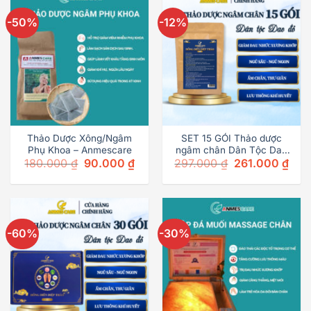
-50%
-12%
Thảo Dược Xông/Ngâm
SET 15 GÓI Thảo dược
Phụ Khoa – Anmescare
ngâm chân Dân Tộc Dao
Original
Current
180.000
₫
90.000
₫
297.000
₫
261.000
₫
Đỏ, Giảm Đau Xương Khớp,
price
price
Ngủ Ngon
was:
is:
180.000 ₫.
90.000 ₫.
-60%
-30%