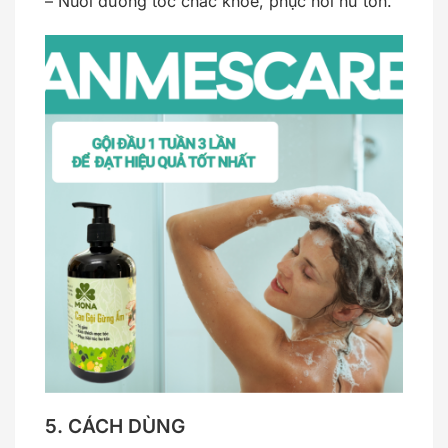
– Nuôi dưỡng tóc chắc khoẻ, phục hồi hư tổn.
5. CÁCH DÙNG