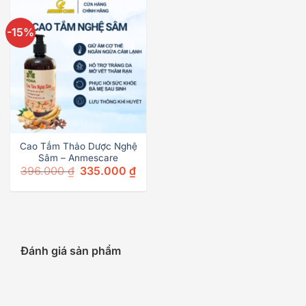
-15%
Cao Tắm Thảo Dược Nghệ
Sâm – Anmescare
Original
Current
396.000
₫
335.000
₫
price
price
was:
is:
396.000 ₫.
335.000 ₫.
Đánh giá sản phẩm