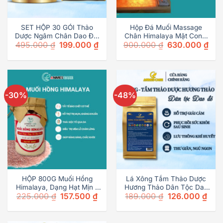
SET HỘP 30 GÓI Thảo
Hộp Đá Muối Massage
Dược Ngâm Chân Dao Đỏ,
Chân Himalaya Mặt Cong,
Original
Curr
495.000
₫
199.000
₫
900.000
₫
630.000
₫
Giảm Đau Nhức Xương
Hỗ Trợ Giảm Đau Nhức,
price
pric
Khớp, Ngủ Ngon
Ngủ Ngon, Hàng Chính
was:
is:
Hãng, Anmecare
900.000 ₫.
630.
-30%
-48%
HỘP 800G Muối Hồng
Lá Xông Tắm Thảo Dược
Himalaya, Dạng Hạt Mịn –
Hương Thảo Dân Tộc Dao
Original
Current
225.000
₫
157.500
₫
189.000
₫
126.000
₫
Tắm, Tẩy tế bào chết,
Đỏ, Giải Cảm, Tăng Sức Đề
price
price
Ngâm chân – Anmescare
Kháng, Phục Hồi Sau Sinh,
was:
is:
ANMECARE
225.000 ₫.
157.500 ₫.