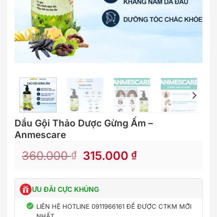
Dầu Gội Thảo Dược Gừng Ấm –
Anmescare
Original
Current
360.000
315.000
₫
₫
price
price
was:
is:
360.000 ₫.
315.000 ₫.
ƯU ĐÃI CỰC KHỦNG
LIÊN HỆ HOTLINE 0911966161 ĐỂ ĐƯỢC CTKM MỚI
NHẤT