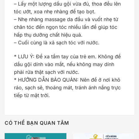
– Lấy một lượng dầu gội vừa đủ, thoa đều lên
tóc ướt, xoa nhẹ nhàng để tạo bọt.
– Nhẹ nhàng massage da đầu và vuốt nhẹ từ
chân tóc đến ngọn tóc nhiều lần để giúp tóc
hấp thụ dưỡng chất hiệu quả.
– Cuối cùng là xả sạch tóc với nước.
* LƯU Ý: Để xa tầm tay của trẻ em. Không để
dầu gội dính vào mắt, nếu không may dính
phải rửa thật sạch với nước.
* HƯỚNG DẪN BẢO QUẢN: Nên để ở nơi khô
ráo, sạch sẽ, thoáng mát, tránh ánh nắng trực
tiếp từ mặt trời.
CÓ THỂ BẠN QUAN TÂM