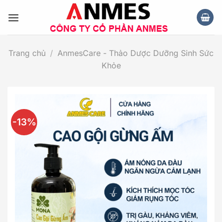
Chuyển
đến
nội
dung
Trang chủ
/
AnmesCare - Thảo Dược Dưỡng Sinh Sức
Khỏe
-13%