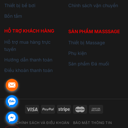
Thiết bị bể bơi
Chính sách vận chuyển
Bồn tắm
HỖ TRỢ KHÁCH HÀNG
SẢN PHẨM MASSSAGE
Hỗ trợ mua hàng trực
Thiết bị Massage
tuyến
Phụ kiện
Hướng dẫn thanh toán
Sản phẩm Đá muối
Điều khoản thanh toán
CHÍNH SÁCH VÀ ĐIỀU KHOẢN
BẢO MẬT THÔNG TIN