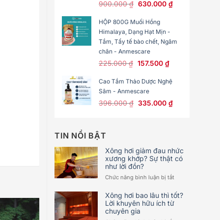
Original
Current
900.000
₫
630.000
₫
price
price
HỘP 800G Muối Hồng
was:
is:
Himalaya, Dạng Hạt Mịn -
900.000 ₫.
630.000 ₫.
Tắm, Tẩy tế bào chết, Ngâm
chân - Anmescare
Original
Current
225.000
₫
157.500
₫
price
price
Cao Tắm Thảo Dược Nghệ
was:
is:
Sâm - Anmescare
225.000 ₫.
157.500 ₫.
Original
Current
396.000
₫
335.000
₫
price
price
was:
is:
396.000 ₫.
335.000 ₫.
TIN NỔI BẬT
Xông hơi giảm đau nhức
xương khớp? Sự thật có
như lời đồn?
ở
Chức năng bình luận bị tắt
Xông
hơi
Xông hơi bao lâu thì tốt?
giảm
Lời khuyên hữu ích từ
chuyên gia
đau
nhức