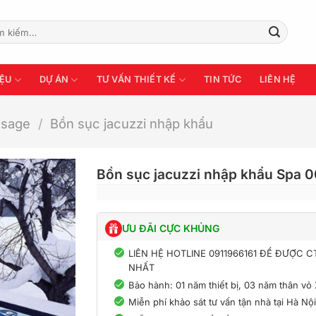
:
IỆU
DỰ ÁN
TƯ VẤN THIẾT KẾ
TIN TỨC
LIÊN HỆ
ssage
/
Bồn sục jacuzzi nhập khẩu
Bồn sục jacuzzi nhập khẩu Spa 
ƯU ĐÃI CỰC KHỦNG
LIÊN HỆ HOTLINE 0911966161 ĐỂ ĐƯỢC 
NHẤT
Bảo hành: 01 năm thiết bị, 03 năm thân vỏ
Miễn phí khảo sát tư vấn tận nhà tại Hà Nộ