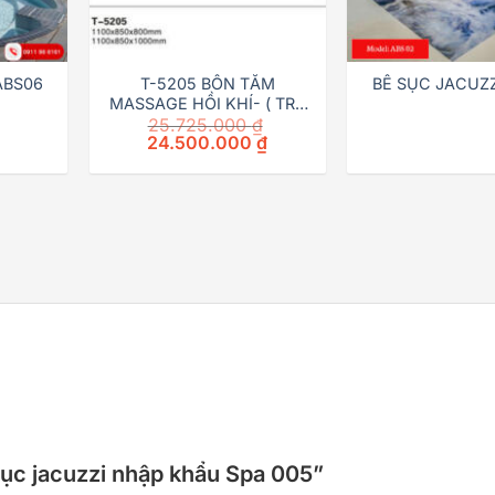
ABS06
T-5205 BỒN TẮM
BỂ SỤC JACUZZ
MASSAGE HỒI KHÍ- ( TRẺ
25.725.000
₫
EM)
Original
Current
24.500.000
₫
price
price
was:
is:
25.725.000 ₫.
24.500.000 ₫.
 sục jacuzzi nhập khẩu Spa 005”