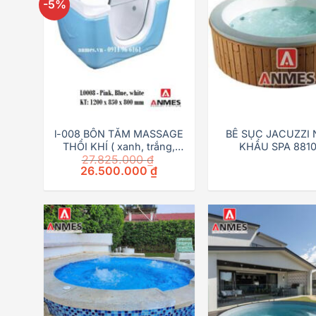
-5%
l-008 BỒN TẮM MASSAGE
BỂ SỤC JACUZZI
THỔI KHÍ ( xanh, trắng,
KHẨU SPA 8810
27.825.000
₫
hồng )
Original
Current
26.500.000
₫
price
price
was:
is:
27.825.000 ₫.
26.500.000 ₫.