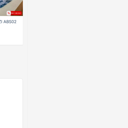
xông
hơi
hợp
lý
I ABS02