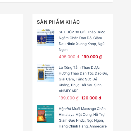
SẢN PHẨM KHÁC
SET HỘP 30 GÓI Thảo Dược
Ngâm Chân Dao Đỏ, Giảm
Đau Nhức Xương Khớp, Ngủ
Ngon
495.000
₫
199.000
₫
Lá Xông Tắm Thảo Dược
Hương Thảo Dân Tộc Dao Đỏ,
Giải Cảm, Tăng Sức Đề
Kháng, Phục Hồi Sau Sinh,
ANMECARE
189.000
₫
126.000
₫
Hộp Đá Muối Massage Chân
Himalaya Mặt Cong, Hỗ Trợ
Giảm Đau Nhức, Ngủ Ngon,
Hàng Chính Hãng, Anmecare