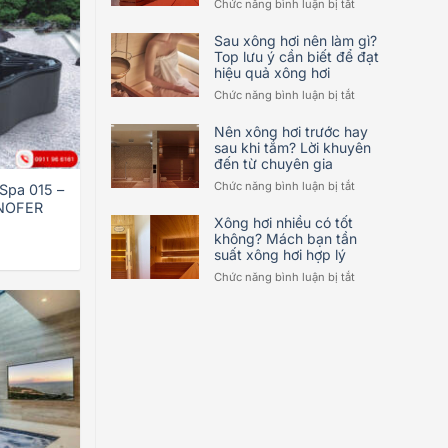
ở
Chức năng bình luận bị tắt
xương
Xông
khớp?
hơi
Sau xông hơi nên làm gì?
Sự
bao
Top lưu ý cần biết để đạt
thật
hiệu quả xông hơi
lâu
có
thì
ở
Chức năng bình luận bị tắt
như
tốt?
Sau
lời
Lời
xông
Nên xông hơi trước hay
đồn?
khuyên
hơi
sau khi tắm? Lời khuyên
hữu
đến từ chuyên gia
nên
ích
làm
ở
Chức năng bình luận bị tắt
Spa 015 –
từ
gì?
Nên
 NOFER
chuyên
Top
xông
Xông hơi nhiều có tốt
gia
lưu
hơi
không? Mách bạn tần
ý
suất xông hơi hợp lý
trước
cần
hay
ở
Chức năng bình luận bị tắt
biết
sau
Xông
để
khi
hơi
đạt
tắm?
nhiều
hiệu
Lời
có
quả
khuyên
tốt
xông
đến
không?
hơi
từ
Mách
chuyên
bạn
gia
tần
suất