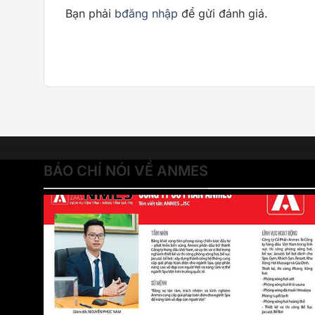
Bạn phải
bđăng nhập
để gửi đánh giá.
BÁO CHÍ NÓI VỀ ANMES