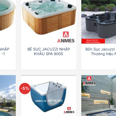
 NHẬP
BỂ SỤC JACUZZI NHẬP
Bồn Sục Jacuzzi 
 -1
KHẨU SPA 9005
Thương hiệu
-5%