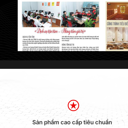
"Bên mình đang là đối tác chiến lược của An
Anmes làm rất chuyên nghiệp, kịp tiến độ, h
Chúc công ty ngày càng phát triển! "
Mr. Thụ
/
CEO CTCP Kiến Trúc Nội Th
Sản phẩm cao cấp tiêu chuẩn