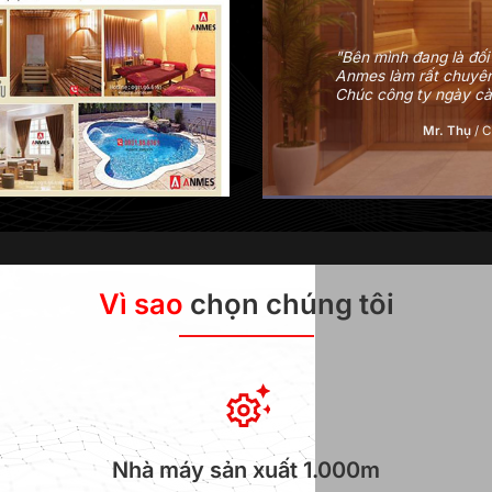
Phòng khám Đông Y P
xông khô đá muối và 
mes trong nhiều dự án.
viên từ tư vấn cho đế
àng chất lượng chuẩn.
rộng thêm chi nhánh, 
Bác sĩ Nguyễn Th
ất Kim Hoàng Anh
Vì sao
chọn chúng tôi
Nhà máy sản xuất 1.000m