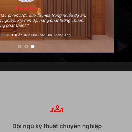
húc Mạc Đường của tôi có sắm hệ thống phòng
phòng xông hơi ướt của Anmes. Đội ngũ nhân
n kỹ thuật đều rất tận tình và chu đáo. Sau mở
chắc chắn tôi sẽ vẫn tin tưởng Anmes.
ành Huy
/
Chủ phòng khám Đông Y Phúc Mạc Đường
Đội ngũ kỹ thuật chuyên nghiệp