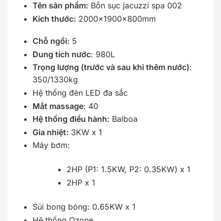
Tên sản phẩm:
Bồn sục jacuzzi spa 002
Kích thước:
2000x1900x800mm
Chỗ ngồi:
5
Dung tích nước
: 980L
Trọng lượng (trước và sau khi thêm nước)
:
350/1330kg
Hệ thống đèn LED đa sắc
Mắt massage
: 40
Hệ thống điều hành:
Balboa
Gia nhiệt:
3KW x 1
Máy bơm:
2HP (P1: 1.5KW, P2: 0.35KW) x 1
2HP x 1
Sủi bong bóng: 0.65KW x 1
Hệ thống Ozone