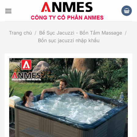
Chuyển
đến
nội
dung
Trang chủ
/
Bể Sục Jacuzzi - Bồn Tắm Massage
/
Bồn sục jacuzzi nhập khẩu