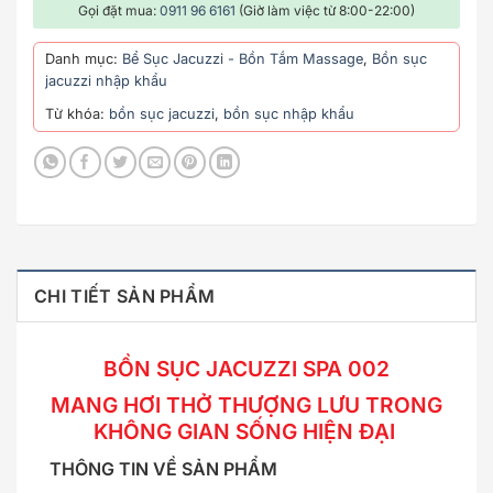
Gọi đặt mua:
0911 96 6161
(Giờ làm việc từ 8:00-22:00)
Danh mục:
Bể Sục Jacuzzi - Bồn Tắm Massage
,
Bồn sục
jacuzzi nhập khẩu
Từ khóa:
bồn sục jacuzzi
,
bồn sục nhập khẩu
CHI TIẾT SẢN PHẨM
BỒN SỤC JACUZZI SPA 002
MANG HƠI THỞ THƯỢNG LƯU TRONG
KHÔNG GIAN SỐNG HIỆN ĐẠI
THÔNG TIN VỀ SẢN PHẨM