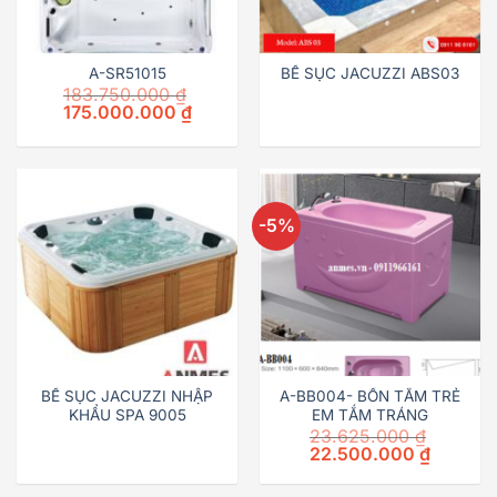
A-SR51015
BỂ SỤC JACUZZI ABS03
183.750.000
₫
Original
Current
175.000.000
₫
price
price
was:
is:
183.750.000 ₫.
175.000.000 ₫.
-5%
BỂ SỤC JACUZZI NHẬP
A-BB004- BỒN TẮM TRẺ
KHẨU SPA 9005
EM TẮM TRÁNG
23.625.000
₫
Original
Current
22.500.000
₫
price
price
was:
is:
23.625.000 ₫.
22.500.0