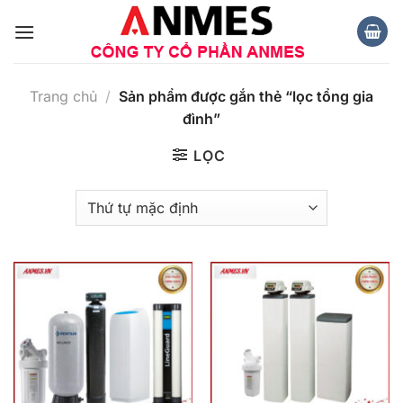
Chuyển
đến
nội
dung
Trang chủ
/
Sản phẩm được gắn thẻ “lọc tổng gia
đình”
LỌC