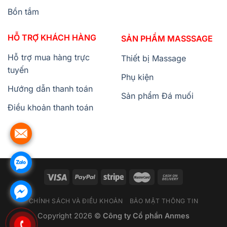
Bồn tắm
HỖ TRỢ KHÁCH HÀNG
SẢN PHẨM MASSSAGE
Hỗ trợ mua hàng trực
Thiết bị Massage
tuyến
Phụ kiện
Hướng dẫn thanh toán
Sản phẩm Đá muối
Điều khoản thanh toán
CHÍNH SÁCH VÀ ĐIỀU KHOẢN
BẢO MẬT THÔNG TIN
Copyright 2026 ©
Công ty Cổ phần Anmes