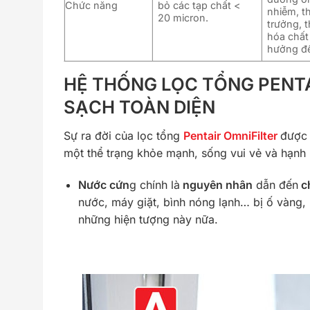
Chức năng
bỏ các tạp chất <
nhiễm, t
20 micron.
trưởng, t
hóa chất
hưởng đế
HỆ THỐNG LỌC TỔNG PENT
SẠCH TOÀN DIỆN
Sự ra đời của lọc tổng
Pentair OmniFilter
được 
một thể trạng khỏe mạnh, sống vui vẻ và hạnh
Nước cứn
g chính là
nguyên nhân
dẫn đến
ch
nước, máy giặt, bình nóng lạnh… bị ố vàng,
những hiện tượng này nữa.