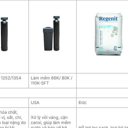
 1252/1354
Làm mềm 66K/ 80K /
110K-SFT
USA
Đức
 hóa chất,
vị, sắt, chì,
Xử lý vôi váng, cặn
m loại nặng do
canxi, giúp làm mềm
g bị tái
nước và bảo vệ hệ
Hỗ trợ lọc sạch, loại bỏ t