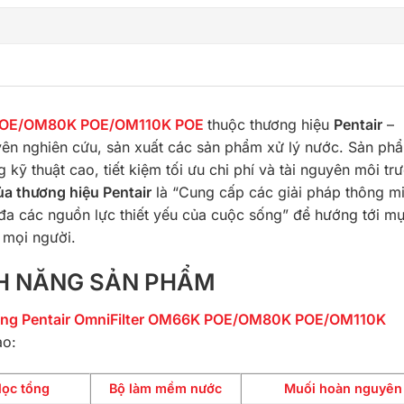
6K POE/OM80K POE/OM110K POE
thuộc thương hiệu
Pentair
–
uyên nghiên cứu, sản xuất các sản phẩm xử lý nước. Sản ph
 kỹ thuật cao, tiết kiệm tối ưu chi phí và tài nguyên môi tr
a thương hiệu Pentair
là “Cung cấp các giải pháp thông mi
đa các nguồn lực thiết yếu của cuộc sống” để hướng tới mụ
 mọi người.
ÍNH NĂNG SẢN PHẨM
tổng Pentair OmniFilter OM66K POE/OM80K POE/OM110K
ảo:
lọc tổng
Bộ làm mềm nước
Muối hoàn nguyên