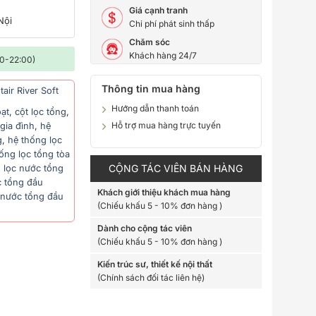
i
Giá cạnh tranh
Nội
Chi phí phát sinh thấp
Chăm sóc
Khách hàng 24/7
00-22:00)
Thông tin mua hàng
air River Soft
Hướng dẫn thanh toán
oạt
,
cột lọc tổng
,
Hỗ trợ mua hàng trực tuyến
gia đình
,
hệ
g
,
hệ thống lọc
ống lọc tổng tòa
CỘNG TÁC VIÊN BÁN HÀNG
,
lọc nước tổng
c tổng đầu
Khách giới thiệu khách mua hàng
 nước tổng đầu
(Chiếu khấu 5 - 10% đơn hàng )
Dành cho cộng tác viên
(Chiếu khấu 5 - 10% đơn hàng )
Kiến trúc sư, thiết kế nội thất
(Chính sách đối tác liên hệ)