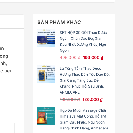
SẢN PHẨM KHÁC
SET HỘP 30 GÓI Thảo Dược
Ngâm Chân Dao Đỏ, Giảm
Đau Nhức Xương Khớp, Ngủ
ẩm
Ngon
ường
495.000
₫
199.000
₫
nh,
Lá Xông Tắm Thảo Dược
c tiêu
Hương Thảo Dân Tộc Dao Đỏ,
Giải Cảm, Tăng Sức Đề
Kháng, Phục Hồi Sau Sinh,
ANMECARE
189.000
₫
126.000
₫
Hộp Đá Muối Massage Chân
Himalaya Mặt Cong, Hỗ Trợ
Giảm Đau Nhức, Ngủ Ngon,
Hàng Chính Hãng, Anmecare