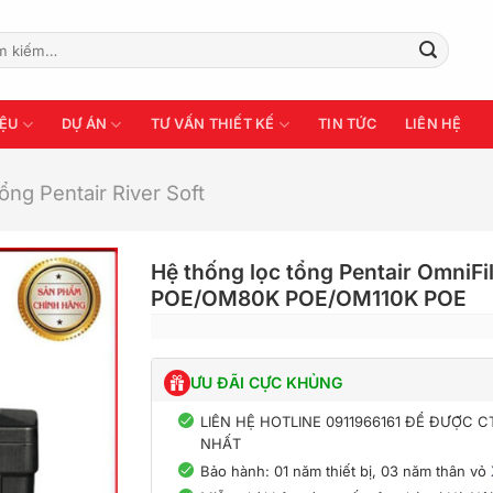
:
IỆU
DỰ ÁN
TƯ VẤN THIẾT KẾ
TIN TỨC
LIÊN HỆ
ổng Pentair River Soft
Hệ thống lọc tổng Pentair OmniF
POE/OM80K POE/OM110K POE
ƯU ĐÃI CỰC KHỦNG
LIÊN HỆ HOTLINE 0911966161 ĐỂ ĐƯỢC 
NHẤT
Bảo hành: 01 năm thiết bị, 03 năm thân vỏ