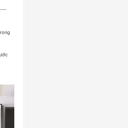
trong
nước