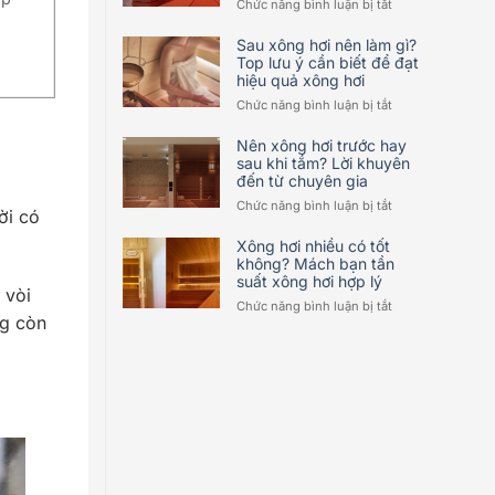
ở
Chức năng bình luận bị tắt
xương
Xông
khớp?
hơi
Sau xông hơi nên làm gì?
Sự
bao
Top lưu ý cần biết để đạt
thật
hiệu quả xông hơi
lâu
có
thì
ở
Chức năng bình luận bị tắt
như
tốt?
Sau
lời
Lời
xông
Nên xông hơi trước hay
đồn?
khuyên
hơi
sau khi tắm? Lời khuyên
hữu
đến từ chuyên gia
nên
ích
làm
ở
Chức năng bình luận bị tắt
từ
ời có
gì?
Nên
chuyên
Top
xông
Xông hơi nhiều có tốt
gia
lưu
hơi
không? Mách bạn tần
ý
suất xông hơi hợp lý
trước
; vòi
cần
hay
ở
Chức năng bình luận bị tắt
biết
sau
ng còn
Xông
để
khi
hơi
đạt
tắm?
nhiều
hiệu
Lời
có
quả
khuyên
tốt
xông
đến
không?
hơi
từ
Mách
chuyên
bạn
gia
tần
suất