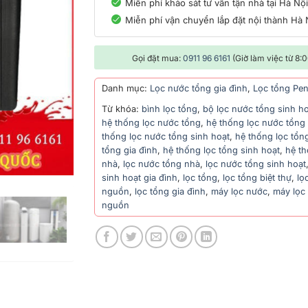
Miễn phí khảo sát tư vấn tận nhà tại Hà Nộ
Miễn phí vận chuyển lắp đặt nội thành Hà 
Gọi đặt mua:
0911 96 6161
(Giờ làm việc từ 8:
Danh mục:
Lọc nước tổng gia đình
,
Lọc tổng Pent
Từ khóa:
bình lọc tổng
,
bộ lọc nước tổng sinh h
hệ thống lọc nước tổng
,
hệ thống lọc nước tổng 
thống lọc nước tổng sinh hoạt
,
hệ thống lọc tổn
tổng gia đình
,
hệ thống lọc tổng sinh hoạt
,
hệ th
nhà
,
lọc nước tổng nhà
,
lọc nước tổng sinh hoạt
sinh hoạt gia đình
,
lọc tổng
,
lọc tổng biệt thự
,
lọ
nguồn
,
lọc tổng gia đình
,
máy lọc nước
,
máy lọc
nguồn