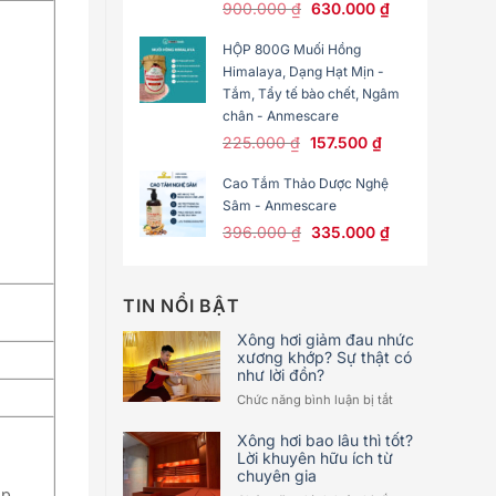
Original
Current
900.000
₫
630.000
₫
price
price
HỘP 800G Muối Hồng
was:
is:
Himalaya, Dạng Hạt Mịn -
900.000 ₫.
630.000 ₫.
Tắm, Tẩy tế bào chết, Ngâm
chân - Anmescare
Original
Current
225.000
₫
157.500
₫
price
price
Cao Tắm Thảo Dược Nghệ
was:
is:
Sâm - Anmescare
225.000 ₫.
157.500 ₫.
Original
Current
396.000
₫
335.000
₫
price
price
was:
is:
396.000 ₫.
335.000 ₫.
TIN NỔI BẬT
Xông hơi giảm đau nhức
xương khớp? Sự thật có
như lời đồn?
ở
Chức năng bình luận bị tắt
Xông
hơi
Xông hơi bao lâu thì tốt?
giảm
Lời khuyên hữu ích từ
chuyên gia
đau
nhức
ạp