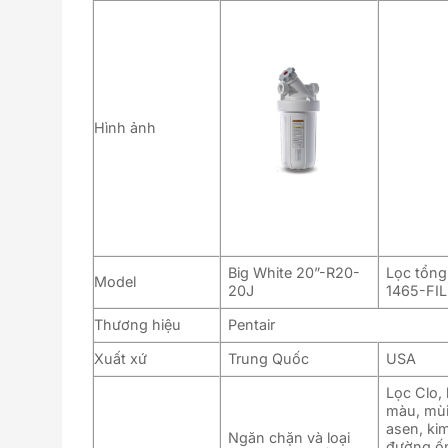
Hình ảnh
Big White 20”-R20-
Lọc tổng
Model
20J
1465-FIL
Thương hiệu
Pentair
Xuất xứ
Trung Quốc
USA
Lọc Clo,
màu, mùi 
asen, ki
Ngăn chặn và loại
đường ốn