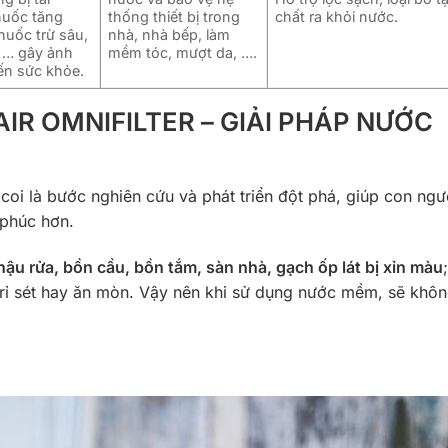
huốc tăng
thống thiết bị trong
chất ra khỏi nước.
huốc trừ sâu,
nhà, nhà bếp, làm
 … gây ảnh
mềm tóc, mượt da, ….
n sức khỏe.
AIR
OMNIFILTER
– GIẢI PHÁP NƯỚC
coi là bước nghiên cứu và phát triển đột phá, giúp con ngư
 phúc hơn.
ậu rửa, bồn cầu, bồn tắm, sàn nhà, gạch ốp lát bị xỉn màu
 rỉ sét hay ăn mòn. Vậy nên khi sử dụng nước mềm, sẽ khô