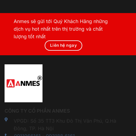
Anmes sẽ gửi tới Quý Khách Hãng những
dịch vụ hot nhất trên thị trường và chất
lượng tốt nhất
Liên hệ ngay
CÔNG TY CỔ PHẦN ANMES
VPGD: Số 35 TT3 Khu Đô Thị Văn Phú, Q.Hà
Đông, TP. Hà Nội