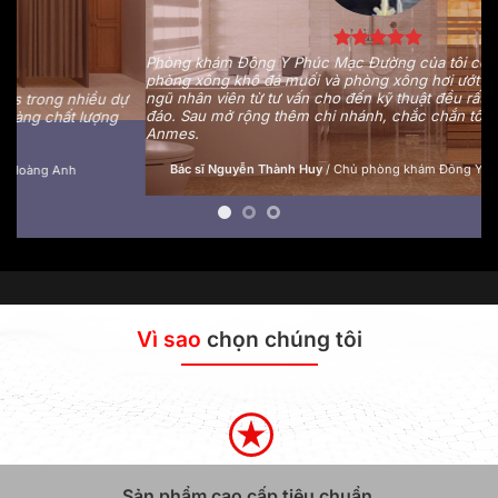
Phòng khám Đông Y Phúc Mạc Đường của tôi có sắm hệ thống
phòng xông khô đá muối và phòng xông hơi ướt của Anmes. Đội
Sp
ngũ nhân viên từ tư vấn cho đến kỹ thuật đều rất tận tình và chu
hợ
đáo. Sau mở rộng thêm chi nhánh, chắc chắn tôi sẽ vẫn tin tưởng
ch
Anmes.
ph
cù
Bác sĩ Nguyễn Thành Huy
/
Chủ phòng khám Đông Y Phúc Mạc Đường
Vì sao
chọn chúng tôi
Sản phẩm cao cấp tiêu chuẩn