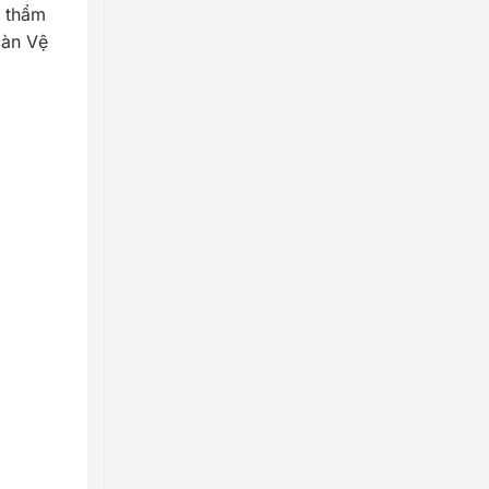
h thẩm
oàn Vệ