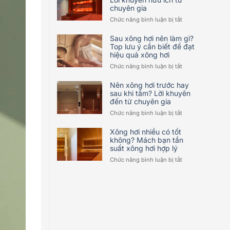
chuyên gia
đau
nhức
ở
Chức năng bình luận bị tắt
xương
Xông
khớp?
hơi
Sau xông hơi nên làm gì?
Sự
bao
Top lưu ý cần biết để đạt
thật
hiệu quả xông hơi
lâu
có
thì
ở
Chức năng bình luận bị tắt
như
tốt?
Sau
lời
Lời
xông
Nên xông hơi trước hay
đồn?
khuyên
hơi
sau khi tắm? Lời khuyên
hữu
đến từ chuyên gia
nên
ích
làm
ở
Chức năng bình luận bị tắt
từ
gì?
Nên
chuyên
Top
xông
Xông hơi nhiều có tốt
gia
lưu
hơi
không? Mách bạn tần
ý
suất xông hơi hợp lý
trước
cần
hay
ở
Chức năng bình luận bị tắt
biết
sau
Xông
để
khi
hơi
đạt
tắm?
nhiều
hiệu
Lời
có
quả
khuyên
tốt
xông
đến
không?
hơi
từ
Mách
chuyên
bạn