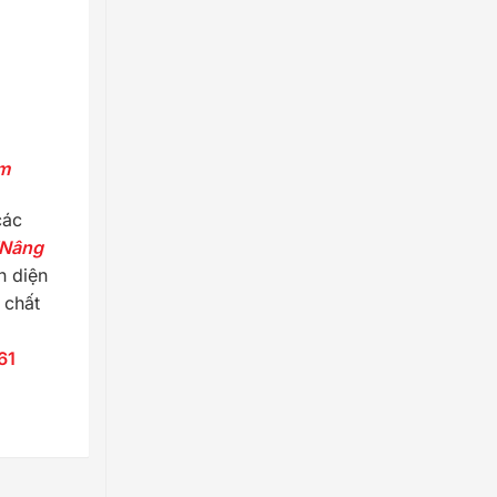
am
các
Nâng
n diện
 chất
161