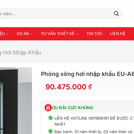
:
IỆU
DỰ ÁN
TƯ VẤN THIẾT KẾ
TIN TỨC
LIÊN HỆ
 Hơi Nhập Khẩu
Phòng xông hơi nhập khẩu EU-A
90.475.000
₫
ƯU ĐÃI CỰC KHỦNG
LIÊN HỆ HOTLINE 0911966161 ĐỂ ĐƯỢC 
NHẤT
Bảo hành: 01 năm thiết bị, 03 năm thân vỏ