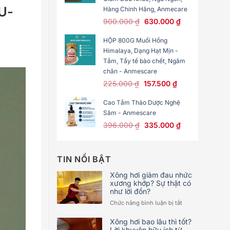
U-
Hàng Chính Hãng, Anmecare
Original
Current
900.000
₫
630.000
₫
price
price
HỘP 800G Muối Hồng
was:
is:
Himalaya, Dạng Hạt Mịn -
900.000 ₫.
630.000 ₫.
Tắm, Tẩy tế bào chết, Ngâm
chân - Anmescare
Original
Current
225.000
₫
157.500
₫
price
price
Cao Tắm Thảo Dược Nghệ
was:
is:
Sâm - Anmescare
225.000 ₫.
157.500 ₫.
Original
Current
396.000
₫
335.000
₫
price
price
was:
is:
396.000 ₫.
335.000 ₫.
TIN NỔI BẬT
Xông hơi giảm đau nhức
xương khớp? Sự thật có
như lời đồn?
ở
Chức năng bình luận bị tắt
Xông
hơi
Xông hơi bao lâu thì tốt?
giảm
Lời khuyên hữu ích từ