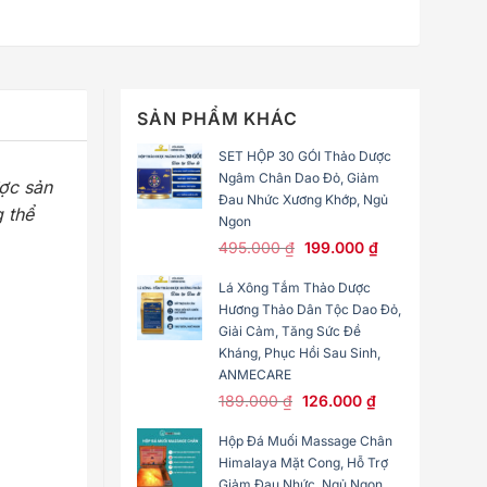
SẢN PHẨM KHÁC
SET HỘP 30 GÓI Thảo Dược
Ngâm Chân Dao Đỏ, Giảm
ợc sản
Đau Nhức Xương Khớp, Ngủ
g thể
Ngon
495.000
₫
199.000
₫
Lá Xông Tắm Thảo Dược
Hương Thảo Dân Tộc Dao Đỏ,
Giải Cảm, Tăng Sức Đề
Kháng, Phục Hồi Sau Sinh,
ANMECARE
189.000
₫
126.000
₫
Hộp Đá Muối Massage Chân
Himalaya Mặt Cong, Hỗ Trợ
Giảm Đau Nhức, Ngủ Ngon,