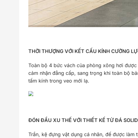
THỜI THƯỢNG VỚI KẾT CẤU KÍNH CƯỜNG L
Toàn bộ 4 bức vách của phòng xông hơi được kế
cảm nhận đẳng cấp, sang trọng khi toàn bộ bả
tấm kính trong veo mới lạ.
ĐÓN ĐẦU XU THẾ VỚI THIẾT KẾ TỪ ĐÁ SOLI
Trần, kệ đựng vật dụng cá nhân, đế được làm t