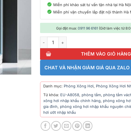
Miễn phí khảo sát tư vấn tận nhà tại Hà Nộ
Miễn phí vận chuyển lắp đặt nội thành Hà 
Gọi đặt mua:
0911 96 6161
(Giờ làm việc từ 8:
Phòng xông hơi nhập khẩu EU-A8058 số lư
THÊM VÀO GIỎ HÀN
CHAT VÀ NHẬN GIẢM GIÁ QUA ZALO
Danh mục:
Phòng Xông Hơi
,
Phòng Xông Hơi N
Từ khóa:
EU-A8058
,
phòng tắm
,
phòng tắm vác
xông hơi nhập khẩu chính hãng
,
phòng xông hơ
gia đình
,
phòng xông hơi nhập khẩu nguyên chi
hơi ướt nhập khẩu