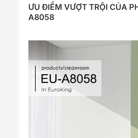
ƯU ĐIỂM VƯỢT TRỘI CỦA P
A8058