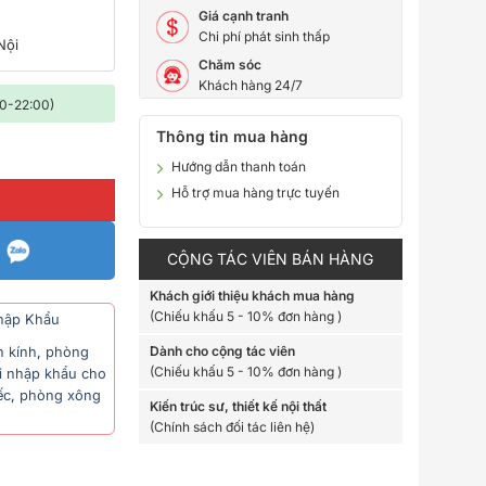
Giá cạnh tranh
i
Chi phí phát sinh thấp
Nội
Chăm sóc
Khách hàng 24/7
00-22:00)
Thông tin mua hàng
ợng
Hướng dẫn thanh toán
Hỗ trợ mua hàng trực tuyến
G
CỘNG TÁC VIÊN BÁN HÀNG
Khách giới thiệu khách mua hàng
(Chiếu khấu 5 - 10% đơn hàng )
hập Khẩu
Dành cho cộng tác viên
h kính
,
phòng
(Chiếu khấu 5 - 10% đơn hàng )
i nhập khẩu cho
ếc
,
phòng xông
Kiến trúc sư, thiết kế nội thất
(Chính sách đối tác liên hệ)