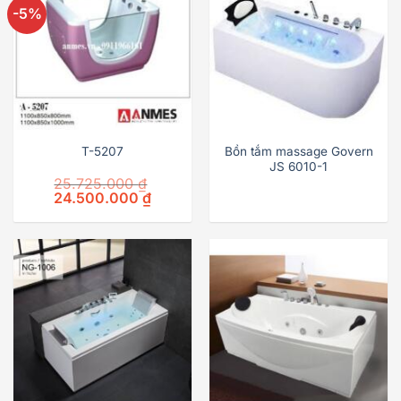
-5%
T-5207
Bồn tắm massage Govern
JS 6010-1
25.725.000
₫
Original
Current
24.500.000
₫
price
price
was:
is:
25.725.000 ₫.
24.500.000 ₫.