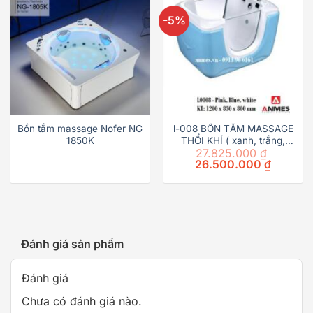
-5%
Bồn tắm massage Nofer NG
l-008 BỒN TẮM MASSAGE
1850K
THỔI KHÍ ( xanh, trắng,
27.825.000
₫
hồng )
Original
Current
26.500.000
₫
price
price
was:
is:
27.825.000 ₫.
26.500.0
Đánh giá sản phẩm
Đánh giá
Chưa có đánh giá nào.