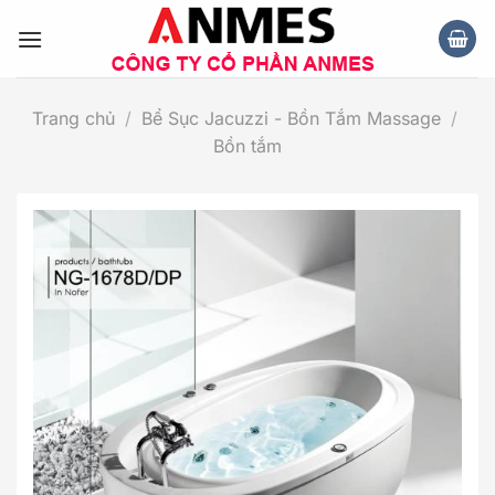
Chuyển
đến
nội
dung
Trang chủ
/
Bể Sục Jacuzzi - Bồn Tắm Massage
/
Bồn tắm