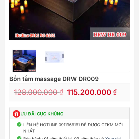
Bồn tắm massage DRW DR009
Original
Curre
128.000.000
115.200.000
₫
₫
price
price
was:
is:
128.000.000 ₫.
115.2
ƯU ĐÃI CỰC KHỦNG
LIÊN HỆ HOTLINE 0911966161 ĐỂ ĐƯỢC CTKM MỚI
NHẤT
Bảo hành: 01 năm thiết bị, 03 năm thân vỏ
Xem chi