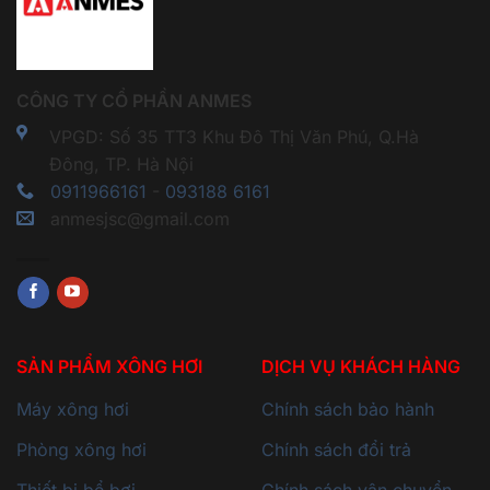
CÔNG TY CỔ PHẦN ANMES
VPGD: Số 35 TT3 Khu Đô Thị Văn Phú, Q.Hà
Đông, TP. Hà Nội
0911966161
-
093188 6161
anmesjsc@gmail.com
SẢN PHẨM XÔNG HƠI
DỊCH VỤ KHÁCH HÀNG
Máy xông hơi
Chính sách bảo hành
Phòng xông hơi
Chính sách đổi trả