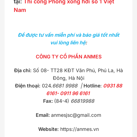
tại:
Thi công Phòng xông hơi số 1 Việt
Nam
Để được tư vấn miễn phí và báo giá tốt nhất
vui lòng liên hệ
:
CÔNG TY CỔ PHẦN ANMES
Địa chỉ:
Số 08- TT28 KĐT Văn Phú, Phú La, Hà
Đông, Hà Nội
Điện thoại:
024.
6681 9988 |
Hotline
:
0931 88
6161- 0911 96 6161
Fax:
(84-4)
66819988
Email:
anmesjsc@gmail.com
Website:
https://anmes.vn