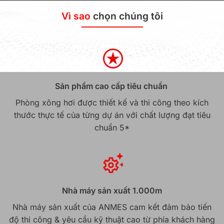
Vì sao
chọn chúng tôi
Sản phẩm cao cấp tiêu chuẩn
Phòng xông hơi được thiết kế và thi công theo kích
thước thực tế của từng dự án với chất lượng đạt tiêu
chuẩn 5*
Nhà máy sản xuất 1.000m
Nhà máy sản xuất của ANMES cam kết đảm bảo tiến
độ thi công & yêu cầu kỹ thuật cao từ phía khách hàng