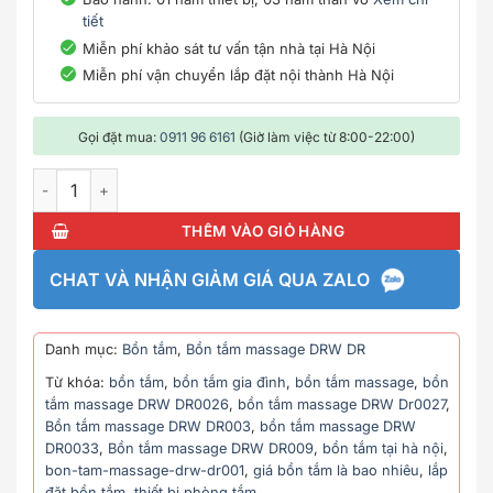
tiết
Miễn phí khảo sát tư vấn tận nhà tại Hà Nội
Miễn phí vận chuyển lắp đặt nội thành Hà Nội
Gọi đặt mua:
0911 96 6161
(Giờ làm việc từ 8:00-22:00)
Bồn tắm massage DRW DR009 số lượng
THÊM VÀO GIỎ HÀNG
CHAT VÀ NHẬN GIẢM GIÁ QUA ZALO
Danh mục:
Bồn tắm
,
Bồn tắm massage DRW DR
Từ khóa:
bồn tắm
,
bồn tắm gia đình
,
bồn tắm massage
,
bồn
tắm massage DRW DR0026
,
bồn tắm massage DRW Dr0027
,
Bồn tắm massage DRW DR003
,
bồn tắm massage DRW
DR0033
,
Bồn tắm massage DRW DR009
,
bồn tắm tại hà nội
,
bon-tam-massage-drw-dr001
,
giá bồn tắm là bao nhiêu
,
lắp
đặt bồn tắm
,
thiết bị phòng tắm