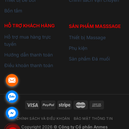
Thiết bị bể bơi
Chính sách vận chuyển
Bồn tắm
HỖ TRỢ KHÁCH HÀNG
SẢN PHẨM MASSSAGE
Hỗ trợ mua hàng trực
Thiết bị Massage
tuyến
Phụ kiện
Hướng dẫn thanh toán
Sản phẩm Đá muối
Điều khoản thanh toán
CHÍNH SÁCH VÀ ĐIỀU KHOẢN
BẢO MẬT THÔNG TIN
Copyright 2026 ©
Công ty Cổ phần Anmes