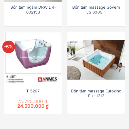
Bồn tắm ngâm DRW DR-
Bồn tắm massage Govern
80215B
JS 6009-1
-5%
T-5207
Bồn tắm massage Euroking
EU- 1313
25.725.000
₫
Original
Current
24.500.000
₫
price
price
was:
is:
25.725.000 ₫.
24.500.000 ₫.