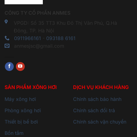
CÔNG TY CỔ PHẦN ANMES
VPGD: Số 35 TT3 Khu Đô Thị Văn Phú, Q.Hà
Đông, TP. Hà Nội
0911966161
-
093188 6161
anmesjsc@gmail.com
SẢN PHẨM XÔNG HƠI
DỊCH VỤ KHÁCH HÀNG
Máy xông hơi
Chính sách bảo hành
Phòng xông hơi
Chính sách đổi trả
Thiết bị bể bơi
Chính sách vận chuyển
Bồn tắm