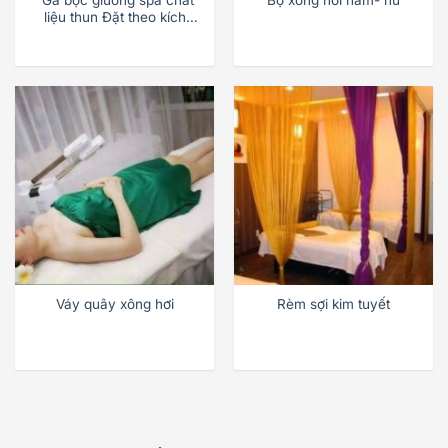
“Ga bọc giường spa chất
Bộ xông hơi nam- nữ
liệu thun Đặt theo kích
thước giường”
Váy quây xông hơi
Rèm sợi kim tuyết