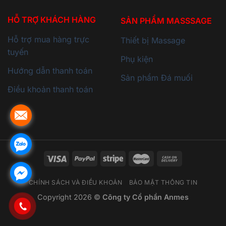
HỖ TRỢ KHÁCH HÀNG
SẢN PHẨM MASSSAGE
Hỗ trợ mua hàng trực
Thiết bị Massage
tuyến
Phụ kiện
Hướng dẫn thanh toán
Sản phẩm Đá muối
Điều khoản thanh toán
CHÍNH SÁCH VÀ ĐIỀU KHOẢN
BẢO MẬT THÔNG TIN
Copyright 2026 ©
Công ty Cổ phần Anmes