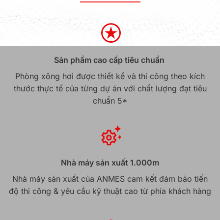
Sản phẩm cao cấp tiêu chuẩn
Phòng xông hơi được thiết kế và thi công theo kích
thước thực tế của từng dự án với chất lượng đạt tiêu
chuẩn 5*
Nhà máy sản xuất 1.000m
Nhà máy sản xuất của ANMES cam kết đảm bảo tiến
độ thi công & yêu cầu kỹ thuật cao từ phía khách hàng