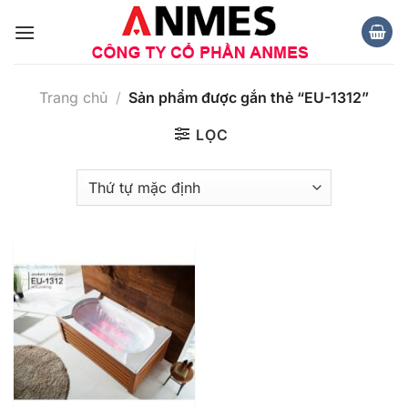
Chuyển
đến
nội
dung
Trang chủ
/
Sản phẩm được gắn thẻ “EU-1312”
LỌC