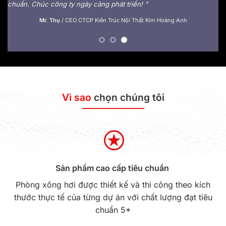
Anmes.
p
c
Bác sĩ Nguyễn Thành Huy
/
Chủ phòng khám Đông Y Phúc Mạc Đường
Vì sao
chọn chúng tôi
Sản phẩm cao cấp tiêu chuẩn
Phòng xông hơi được thiết kế và thi công theo kích
thước thực tế của từng dự án với chất lượng đạt tiêu
chuẩn 5*