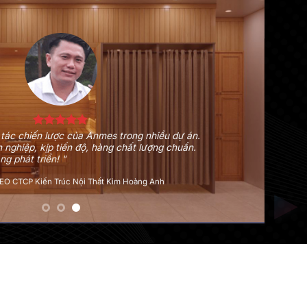
húc Mạc Đường của tôi có sắm hệ thống phòng
phòng xông hơi ướt của Anmes. Đội ngũ nhân
n kỹ thuật đều rất tận tình và chu đáo. Sau mở
chắc chắn tôi sẽ vẫn tin tưởng Anmes.
ành Huy
/
Chủ phòng khám Đông Y Phúc Mạc Đường