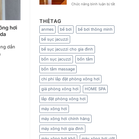
biết
hay
ở
Chức năng bình luận bị tắt
để
sau
Xông
đạt
khi
hơi
hiệu
tắm?
nhiều
THẺTAG
quả
Lời
có
ông hơi
xông
khuyên
anmes
bể bơi
bể bơi thông minh
tốt
hơi
uda
đến
không?
từ
bể sục jacuzzi
Mách
chuyên
bạn
ang dần
bể sục jacuzzi cho gia đình
gia
tần
a
suất
bồn sục jacuzzi
bồn tắm
xông
hơi
bồn tắm massage
hợp
lý
chi phí lắp đặt phòng xông hơi
giá phòng xông hơi
HOME SPA
lắp đặt phòng xông hơi
máy xông hơi
máy xông hơi chính hãng
máy xông hơi gia đình
máy xông hơi khô
máy xông hơi ướt