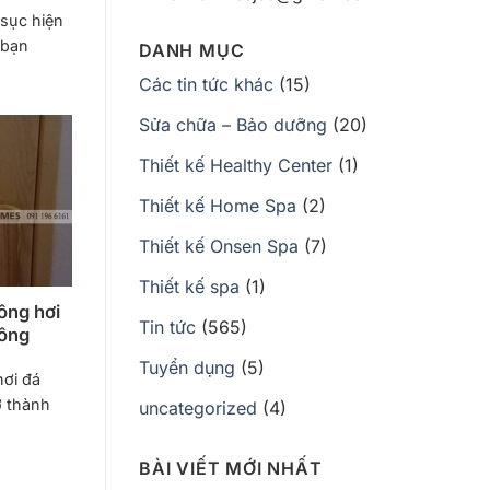
sục hiện
 bạn
DANH MỤC
Các tin tức khác
(15)
Sửa chữa – Bảo dưỡng
(20)
Thiết kế Healthy Center
(1)
Thiết kế Home Spa
(2)
Thiết kế Onsen Spa
(7)
Thiết kế spa
(1)
ông hơi
Tin tức
(565)
Đông
Tuyển dụng
(5)
ơi đá
ở thành
uncategorized
(4)
BÀI VIẾT MỚI NHẤT