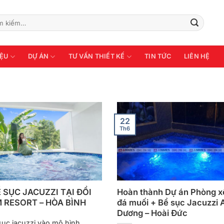
:
IỆU
DỰ ÁN
TƯ VẤN THIẾT KẾ
TIN TỨC
LIÊN HỆ
22
Th6
 SỤC JACUZZI TẠI ĐỒI
Hoàn thành Dự án Phòng x
 RESORT – HÒA BÌNH
đá muối + Bể sục Jacuzzi 
Dương – Hoài Đức
sục jacuzzi vào mô hình