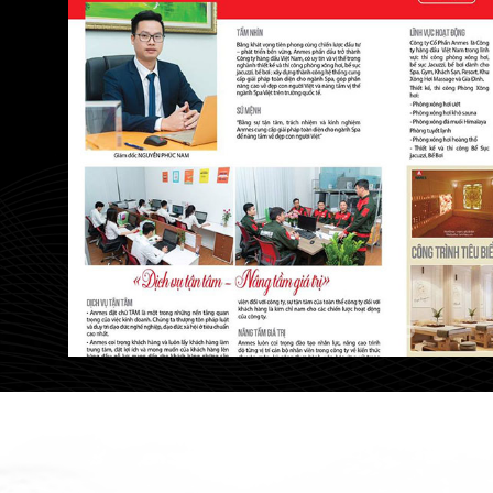
"Bên mình đang là đối tác chiến lược của An
Anmes làm rất chuyên nghiệp, kịp tiến độ, h
Chúc công ty ngày càng phát triển! "
Mr. Thụ
/
CEO CTCP Kiến Trúc Nội Th