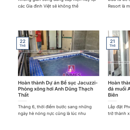
các Gia đình Việt sẽ không thể
Resort là 
22
21
Th6
Th6
Hoàn thành Dự án Bể sục Jacuzzi-
Hoàn thà
Phòng xông hơi Anh Dũng Thạch
đá muối 
Thất
Biên
Tháng 6, thời điểm bước sang những
Lắp đặt Ph
ngày hè nóng nực cũng là lúc nhu
trở thành 