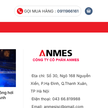
GỌI MUA HÀNG :
0911966161
Địa chỉ: Số 30, Ngõ 168 Nguyễn
Xiển, P.Hạ Đình, Q.Thanh Xuân,
TP Hà Nội
ông hơi
Anh
Điện thoại: 043 66.819988
Email: anmesjsc@gmail.com