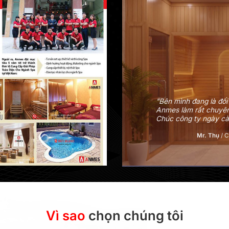
Phòng khám Đông Y P
xông khô đá muối và 
mes trong nhiều dự án.
viên từ tư vấn cho đế
àng chất lượng chuẩn.
rộng thêm chi nhánh, 
Bác sĩ Nguyễn Th
ất Kim Hoàng Anh
Vì sao
chọn chúng tôi