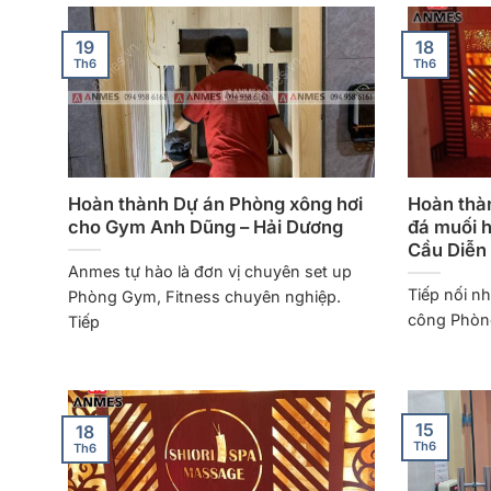
18
19
Th6
Th6
Hoàn thành Dự án Phòng xông hơi
Hoàn thà
cho Gym Anh Dũng – Hải Dương
đá muối h
Cầu Diễn
Anmes tự hào là đơn vị chuyên set up
Tiếp nối n
Phòng Gym, Fitness chuyên nghiệp.
công Phòn
Tiếp
15
18
Th6
Th6