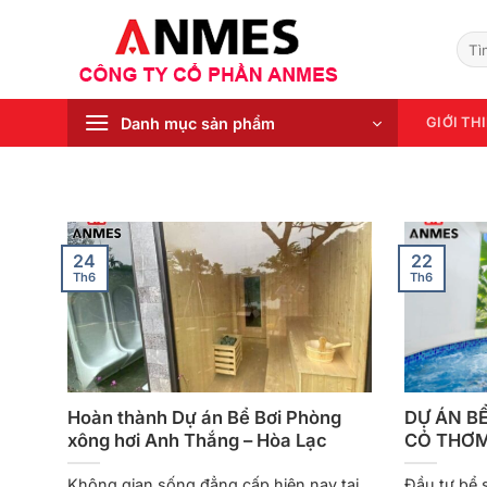
Chuyển
đến
Tìm
kiếm
nội
dung
Danh mục sản phẩm
GIỚI TH
24
22
Th6
Th6
Hoàn thành Dự án Bể Bơi Phòng
DỰ ÁN BỂ
xông hơi Anh Thắng – Hòa Lạc
CỎ THƠM
Không gian sống đẳng cấp hiện nay tại
Đầu tư bể 