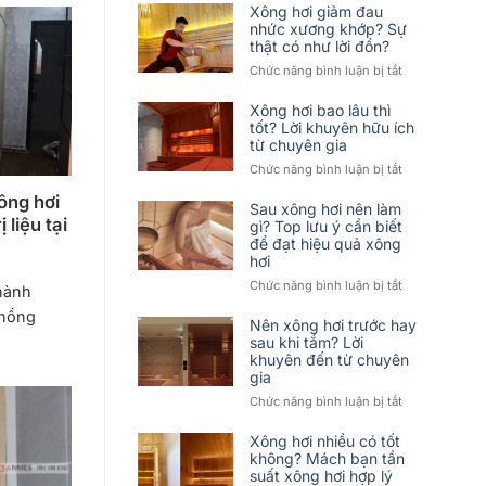
Xông hơi giảm đau
nhức xương khớp? Sự
thật có như lời đồn?
ở
Chức năng bình luận bị tắt
Xông
hơi
Xông hơi bao lâu thì
giảm
tốt? Lời khuyên hữu ích
từ chuyên gia
đau
nhức
ở
Chức năng bình luận bị tắt
xương
Xông
ông hơi
khớp?
hơi
Sau xông hơi nên làm
Sự
 liệu tại
bao
gì? Top lưu ý cần biết
thật
để đạt hiệu quả xông
lâu
có
hơi
thì
như
tốt?
ở
Chức năng bình luận bị tắt
thành
lời
Lời
Sau
đồn?
 hồng
khuyên
xông
Nên xông hơi trước hay
hữu
hơi
sau khi tắm? Lời
ích
khuyên đến từ chuyên
nên
từ
gia
làm
chuyên
gì?
ở
Chức năng bình luận bị tắt
gia
Top
Nên
lưu
xông
Xông hơi nhiều có tốt
ý
hơi
không? Mách bạn tần
cần
suất xông hơi hợp lý
trước