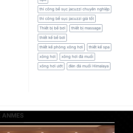
thi công bể sục jacuzzi chuyên nghiệp
thi công bể sục jacuzzi giá tốt
Thiết bị bể bơi
thiết bị massage
thiết kế bể bơi
thiết kế phòng xông hơi
thiết kế spa
xông hơi
xông hơi đá muối
xông hơi ướt
đèn đá muối Himalaya
Ề ANMES